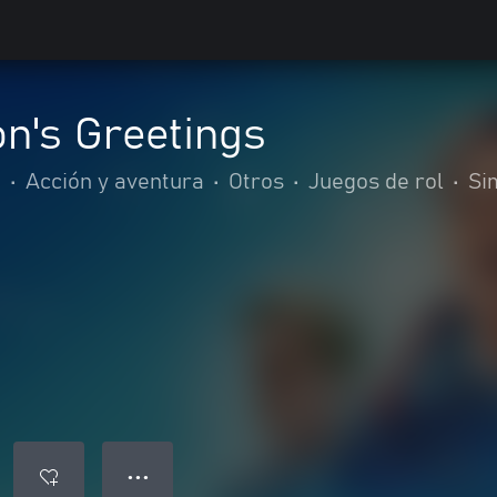
n's Greetings
.
•
Acción y aventura
•
Otros
•
Juegos de rol
•
Si
● ● ●