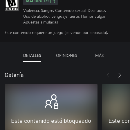
MADURO 17+
Violencia, Sangre, Contenido sexual, Desnudez,
Uso de alcohol, Lenguaje fuerte, Humor vulgar,
Apuestas simuladas
Este contenido requiere un juego (se vende por separado).
DETALLES
OPINIONES
MÁS
Galería
Este contenido está bloqueado
Este co