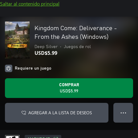
Saltar al contenido principal
Kingdom Come: Deliverance -
From the Ashes (Windows)
Deep Silver
•
Juegos de rol
USD$5.99
Requiere un juego
COMPRAR
USD$5.99
AGREGAR A LA LISTA DE DESEOS
● ● ●