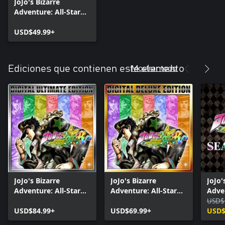
JoJo's Bizarre
Adventure: All-Star
Battle R
USD$49.99+
Mostrar todo
Ediciones que contienen este elemento
JoJo's Bizarre
JoJo's Bizarre
JoJo'
Adventure: All-Star
Adventure: All-Star
Adven
Battle R Ultimate
Battle R Edición
Battl
USD$
Edition
USD$84.99+
Deluxe
USD$69.99+
Temp
USD$