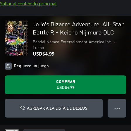
Saltar al contenido principal
JoJo's Bizarre Adventure: All-Star
Battle R - Keicho Nijimura DLC
Bandai Namco Entertainment America Inc.
•
Lucha
USD$4.99
Requiere un juego
COMPRAR
USD$4.99
AGREGAR A LA LISTA DE DESEOS
● ● ●