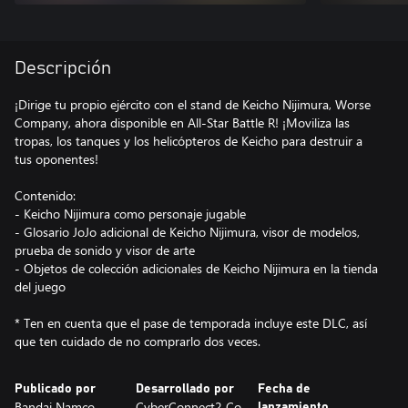
Descripción
¡Dirige tu propio ejército con el stand de Keicho Nijimura, Worse
Company, ahora disponible en All-Star Battle R! ¡Moviliza las
tropas, los tanques y los helicópteros de Keicho para destruir a
tus oponentes!
Contenido:
- Keicho Nijimura como personaje jugable
- Glosario JoJo adicional de Keicho Nijimura, visor de modelos,
prueba de sonido y visor de arte
- Objetos de colección adicionales de Keicho Nijimura en la tienda
del juego
* Ten en cuenta que el pase de temporada incluye este DLC, así
que ten cuidado de no comprarlo dos veces.
Publicado por
Desarrollado por
Fecha de
Bandai Namco
CyberConnect2 Co.,
lanzamiento