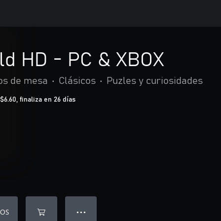
ld HD - PC & XBOX
os de mesa
•
Clásicos
•
Puzles y curiosidades
.60, finaliza en 26 días
EOS
● ● ●