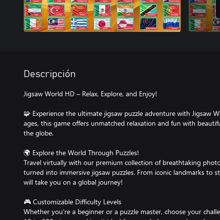
Descripción
Jigsaw World HD – Relax, Explore, and Enjoy!
🧩 Experience the ultimate jigsaw puzzle adventure with Jigsaw Wor
ages, this game offers unmatched relaxation and fun with beautif
the globe.
🌍 Explore the World Through Puzzles!
Travel virtually with our premium collection of breathtaking phot
turned into immersive jigsaw puzzles. From iconic landmarks to s
will take you on a global journey!
🎮 Customizable Difficulty Levels
Whether you’re a beginner or a puzzle master, choose your challe