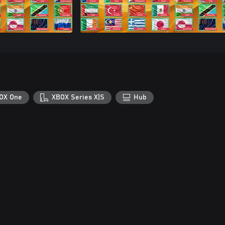
OX One
XBOX Series X|S
Hub