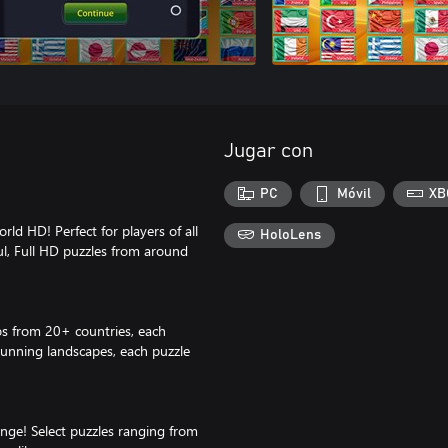
Jugar con
PC
Móvil
XB
ld HD! Perfect for players of all
HoloLens
ul, Full HD puzzles from around
os from 20+ countries, each
tunning landscapes, each puzzle
nge! Select puzzles ranging from