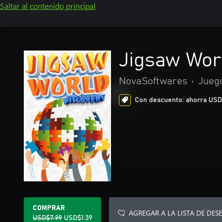
Saltar al contenido principal
Jigsaw Wor
NovaSoftwares
•
Jueg
Con descuento: ahorra USD$6
COMPRAR
AGREGAR A LA LISTA DE DES
USD$7.99
USD$1.39