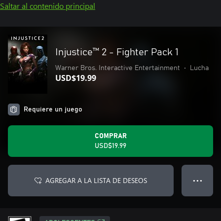
Saltar al contenido principal
Injustice™ 2 - Fighter Pack 1
Warner Bros. Interactive Entertainment
•
Lucha
USD$19.99
Requiere un juego
COMPRAR
USD$19.99
AGREGAR A LA LISTA DE DESEOS
● ● ●