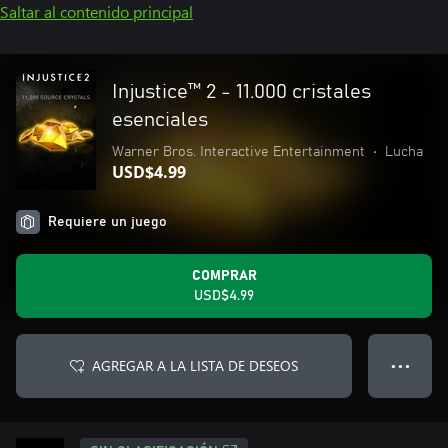
Saltar al contenido principal
Injustice™ 2 - 11.000 cristales
esenciales
Warner Bros. Interactive Entertainment
•
Lucha
USD$4.99
Requiere un juego
COMPRAR
USD$4.99
AGREGAR A LA LISTA DE DESEOS
● ● ●