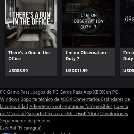
There's a Gun in the
I'm on Observation
I'm 
Office
Duty 7
Duty
USD$8.99
USD$11.99
USD$
PC Game Pass
Juegos de PC Game Pass
App XBOX en PC
Windows
Soporte técnico de XBOX
Comentarios
Estándares de
la comunidad
Advertencia sobre ataques fotosensibles
Cuenta
de Microsoft
Soporte técnico de Microsoft Store
Devoluciones
Seguimiento de pedidos
Español (Nicaragua)