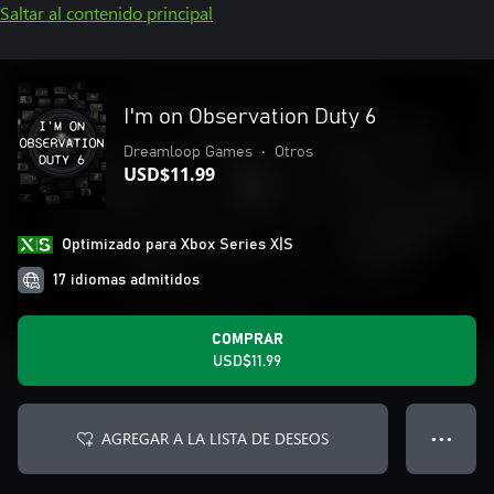
Saltar al contenido principal
I'm on Observation Duty 6
Dreamloop Games
•
Otros
USD$11.99
Optimizado para Xbox Series X|S
17 idiomas admitidos
COMPRAR
USD$11.99
AGREGAR A LA LISTA DE DESEOS
● ● ●