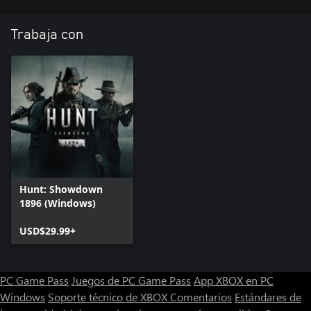
Trabaja con
Hunt: Showdown
1896 (Windows)
USD$29.99+
PC Game Pass
Juegos de PC Game Pass
App XBOX en PC
Windows
Soporte técnico de XBOX
Comentarios
Estándares de