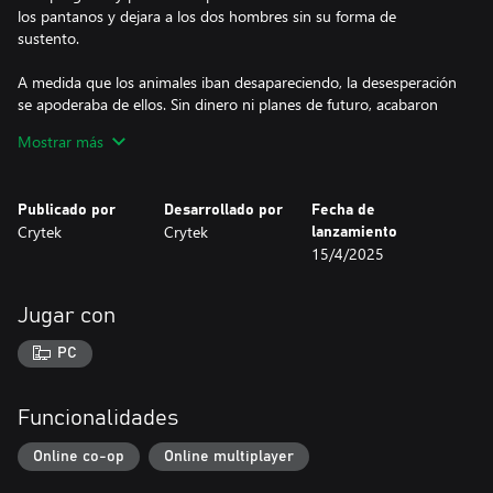
los pantanos y dejara a los dos hombres sin su forma de
sustento.
A medida que los animales iban desapareciendo, la desesperación
se apoderaba de ellos. Sin dinero ni planes de futuro, acabaron
encontrando a un ejemplar de caimán, uno de los pocos que se
Mostrar más
había atrevido a quedarse. Cuando Cowen vio a Gravel usando el
Cabo a rabo para atravesar las escamas, grasa y carne del animal,
la codicia nubló su mente. Clavó el filo de Avaricia en el cuello de
Publicado por
Desarrollado por
Fecha de
Gravel y lo observó desangrarse sobre el cadáver del caimán.
Crytek
Crytek
lanzamiento
Mientras la sangre de ambos empapaba el barro, Cowen se puso
15/4/2025
la piel de la bestia, símbolo tanto de su victoria como de su
traición. Los monstruos que actualmente habitan en el Pantano
alimentan ahora la sed de sangre de Cowen, un representante
Jugar con
ideal de los valores de la Asociación Americana de Cazadores.
PC
Funcionalidades
Online co-op
Online multiplayer