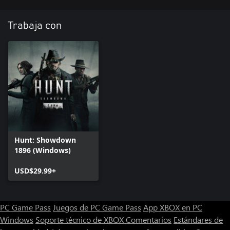
Trabaja con
Hunt: Showdown
1896 (Windows)
USD$29.99+
PC Game Pass
Juegos de PC Game Pass
App XBOX en PC
Windows
Soporte técnico de XBOX
Comentarios
Estándares de