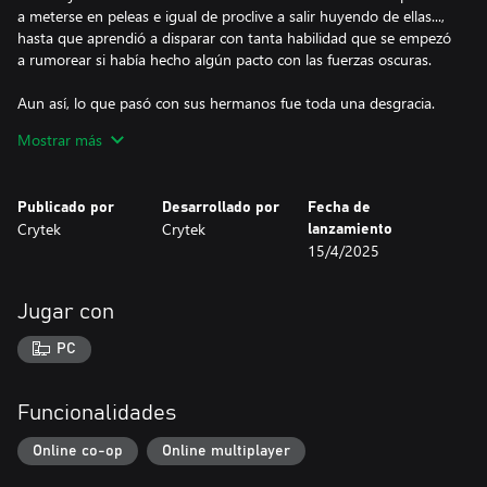
a meterse en peleas e igual de proclive a salir huyendo de ellas...,
hasta que aprendió a disparar con tanta habilidad que se empezó
a rumorear si había hecho algún pacto con las fuerzas oscuras.
Aun así, lo que pasó con sus hermanos fue toda una desgracia.
Ascua y Ceniza, los llamaban; unos nombres muy acertados
Mostrar más
teniendo en cuenta que ardieron dentro de la chabola donde
vivían hacinados los diez. Curiosamente, los demás sobrevivieron.
Está claro que, con esos nombres, estaban predestinados al
Publicado por
Desarrollado por
Fecha de
fuego. Turner nombró a sus pistolas en su honor; decía que cada
Crytek
Crytek
lanzamiento
disparo le recordaba a ellos y le ayudaba a mantener vivo su
15/4/2025
recuerdo. Sin embargo, la historia que a mí me contaron era muy
distinta: dicen que fue él mismo quien provocó el incendio.
Recuerdos, culpa, lealtad... Son conceptos curiosos aquí, en el
Jugar con
pantano, donde todo acaba cobrando un aire siniestro.
PC
Turner sigue comportándose como si tuviera algo que demostrar,
pero a día de hoy no hay duda alguna de su extraordinaria
habilidad, sobre todo teniendo esas dos pistolas modificadas
Funcionalidades
Caldwell a su lado. No es buena idea asociarse con él, pero
tampoco subestimarlo. Ya no. El renacuajo ha crecido.
Online co-op
Online multiplayer