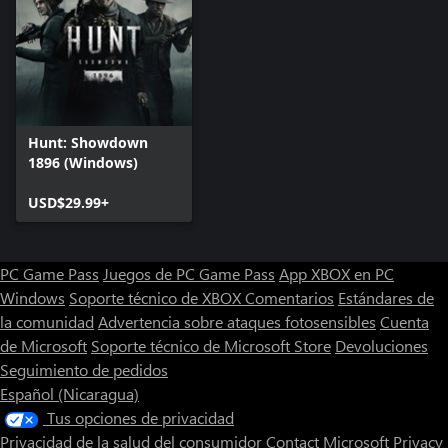
provocada por el dolor. Aprendería a luchar en el camino, hasta
que encontrara su destino, a su hermana, o, Dios lo quiera, a los
asesinos de su familia. Sembraría balas hasta que florecieran
flores ensangrentadas en cada rostro. Para ella, la muerte se
celebraba con dulces y botellas abiertas y risas en el Día de los
Muertos. No iba a temer a la muerte.
Lo único de lo que había que tener miedo era de ella.
Hunt: Showdown
1896 (Windows)
USD$29.99+
PC Game Pass
Juegos de PC Game Pass
App XBOX en PC
Windows
Soporte técnico de XBOX
Comentarios
Estándares de
la comunidad
Advertencia sobre ataques fotosensibles
Cuenta
de Microsoft
Soporte técnico de Microsoft Store
Devoluciones
Seguimiento de pedidos
Español (Nicaragua)
Tus opciones de privacidad
Privacidad de la salud del consumidor
Contact Microsoft
Privacy