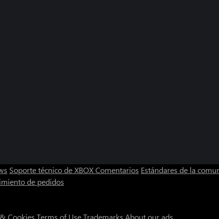
ws
Soporte técnico de XBOX
Comentarios
Estándares de la comu
imiento de pedidos
 & Cookies
Terms of Use
Trademarks
About our ads