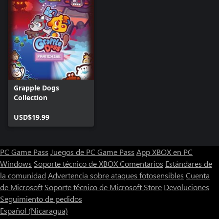
Grapple Dogs
Collection
USD$19.99
PC Game Pass
Juegos de PC Game Pass
App XBOX en PC
Windows
Soporte técnico de XBOX
Comentarios
Estándares de
la comunidad
Advertencia sobre ataques fotosensibles
Cuenta
de Microsoft
Soporte técnico de Microsoft Store
Devoluciones
Seguimiento de pedidos
Español (Nicaragua)