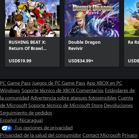
RUSHING BEAT X:
Double Dragon
Ra R
Return Of Brawl
Revivir
Brothers
USD$19.99
USD$34.99+
USD$
PC Game Pass
Juegos de PC Game Pass
App XBOX en PC
Windows
Soporte técnico de XBOX
Comentarios
Estándares de
la comunidad
Advertencia sobre ataques fotosensibles
Cuenta
de Microsoft
Soporte técnico de Microsoft Store
Devoluciones
Seguimiento de pedidos
Español (Nicaragua)
Tus opciones de privacidad
Privacidad de la salud del consumidor
Contact Microsoft
Privacy