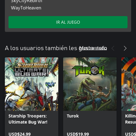
SkyCityRebirth
WayToHeaven
IR AL JUEGO
Mostrar todo
A los usuarios también les gusta esto
Starship Troopers:
Turok
Killi
Ultimate Bug War!
Resu
USD$24.99
USD$19.99
USD$