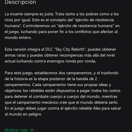
Descripción
La muerte siempre es justa. Trata tanto a los pobres como a los
ricos por igual. Este es el concepto del "ejército de resistencia
humana". Controlaremos un "ejército de resistencia humana" en
el juego, luchando para poner fin a los conflictos que afectan al
mundo entero.
Esta versión integra el DLC "Sky City Rebirth", puedes obtener
armas raras y puedes obtener recompensas más allá del nivel
actual luchando contra enemigos ronda por ronda.
Para este juego, establecimos dos campamentos, y el trasfondo
de la historia es la etapa posterior de la batalla de 2
campamentos. Cada campamento tiene sus propias ideas y
objetivos; los rebeldes están dispuestos a pagar todos los costos
para detener el combate cuerpo a cuerpo del mundo, mientras
que el campamento mecánico cree que el mundo debería serlo.
En el juego debes jugar contra el ejército rebelde Alex para salvar
al mundo en peligro.
El sistema de armas en el juego tiene un modo de caja de arena,
Mostrar más
puedes usar los elementos recogidos para actualizar libremente la