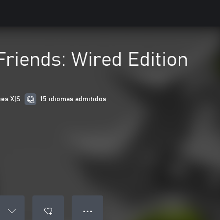
Friends: Wired Edition
ies X|S
15 idiomas admitidos
● ● ●