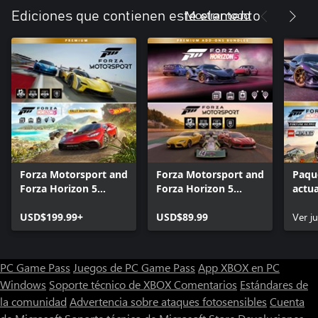
Mostrar todo
Ediciones que contienen este elemento
Forza Motorsport and
Forza Motorsport and
Paqu
Forza Horizon 5
Forza Horizon 5
actua
Premium Editions
Premium Add-Ons
Prem
Bundle
USD$199.99+
Bundle
USD$89.99
Horiz
Ver j
PC Game Pass
Juegos de PC Game Pass
App XBOX en PC
Windows
Soporte técnico de XBOX
Comentarios
Estándares de
la comunidad
Advertencia sobre ataques fotosensibles
Cuenta