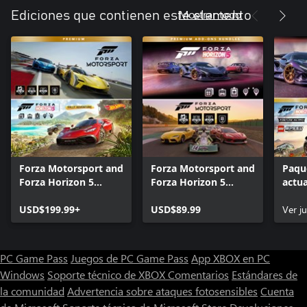
Mostrar todo
Ediciones que contienen este elemento
Forza Motorsport and
Forza Motorsport and
Paqu
Forza Horizon 5
Forza Horizon 5
actua
Premium Editions
Premium Add-Ons
Prem
Bundle
USD$199.99+
Bundle
USD$89.99
Horiz
Ver j
PC Game Pass
Juegos de PC Game Pass
App XBOX en PC
Windows
Soporte técnico de XBOX
Comentarios
Estándares de
la comunidad
Advertencia sobre ataques fotosensibles
Cuenta