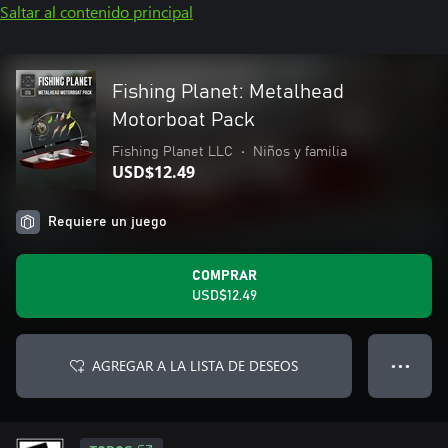
Saltar al contenido principal
Fishing Planet: Metalhead
Motorboat Pack
Fishing Planet LLC
•
Niños y familia
USD$12.49
Requiere un juego
COMPRAR
USD$12.49
AGREGAR A LA LISTA DE DESEOS
● ● ●