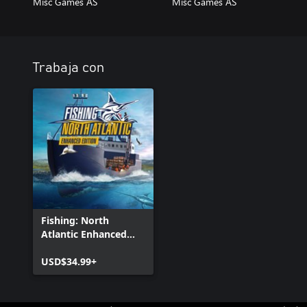
Misc Games AS
Misc Games AS
Trabaja con
Fishing: North
Atlantic Enhanced
Edition
USD$34.99+