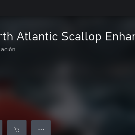
rth Atlantic Scallop Enha
lación
● ● ●