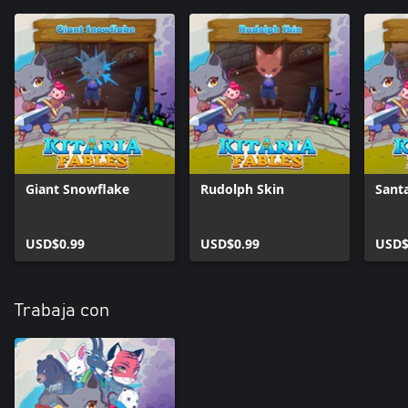
Giant Snowflake
Rudolph Skin
Sant
USD$0.99
USD$0.99
USD$
Trabaja con