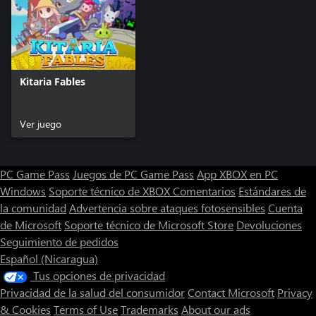
Kitaria Fables
Ver juego
PC Game Pass
Juegos de PC Game Pass
App XBOX en PC
Windows
Soporte técnico de XBOX
Comentarios
Estándares de
la comunidad
Advertencia sobre ataques fotosensibles
Cuenta
de Microsoft
Soporte técnico de Microsoft Store
Devoluciones
Seguimiento de pedidos
Español (Nicaragua)
Tus opciones de privacidad
Privacidad de la salud del consumidor
Contact Microsoft
Privacy
& Cookies
Terms of Use
Trademarks
About our ads