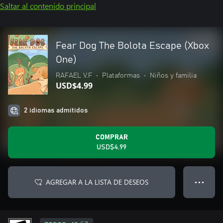
Saltar al contenido principal
Fear Dog The Bolota Escape (Xbox
One)
RAFAEL V.F
•
Plataformas
•
Niños y familia
USD$4.99
2 idiomas admitidos
COMPRAR
USD$4.99
AGREGAR A LA LISTA DE DESEOS
● ● ●