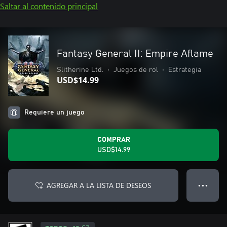
Saltar al contenido principal
Fantasy General II: Empire Aflame
Slitherine Ltd.
•
Juegos de rol
•
Estrategia
USD$14.99
Requiere un juego
COMPRAR
USD$14.99
AGREGAR A LA LISTA DE DESEOS
● ● ●