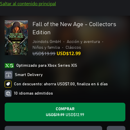
Saltar al contenido principal
Fall of the New Age - Collectors
Edition
Joindots GmbH
•
Acción y aventura
•
Niños y familia
•
Clásicos
USD$19.99
USD$12.99
Optimizado para Xbox Series X|S
Smart Delivery
Con descuento: ahorra USD$7.00, finaliza en 6 días
10 idiomas admitidos
COMPRAR
USD$19.99
USD$12.99