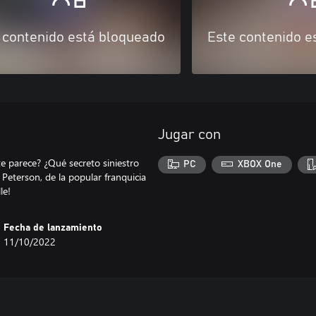
 contenido está bloqueado
Este contenido e
Jugar con
e parece? ¿Qué secreto siniestro
PC
XBOX One
Peterson, de la popular franquicia
le!
Fecha de lanzamiento
11/10/2022