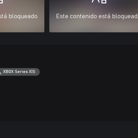
stá bloqueado
Este contenido está bloquea
XBOX Series X|S