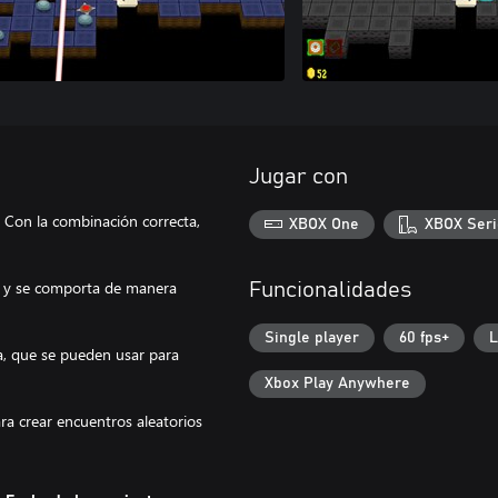
Jugar con
 Con la combinación correcta,
XBOX One
XBOX Seri
e y se comporta de manera
Funcionalidades
Single player
60 fps+
L
, que se pueden usar para
Xbox Play Anywhere
ra crear encuentros aleatorios