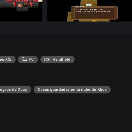
es X|S
PC
Handheld
ogros de Xbox
Cosas guardadas en la nube de Xbox