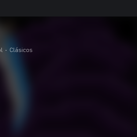
l
•
Clásicos