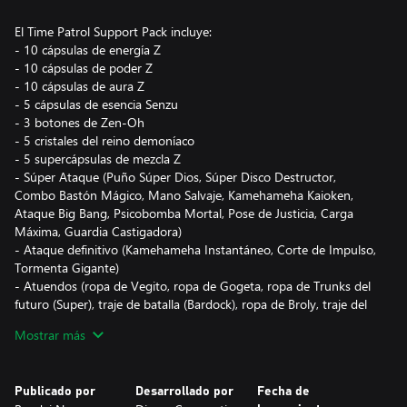
El Time Patrol Support Pack incluye:
- 10 cápsulas de energía Z
- 10 cápsulas de poder Z
- 10 cápsulas de aura Z
- 5 cápsulas de esencia Senzu
- 3 botones de Zen-Oh
- 5 cristales del reino demoníaco
- 5 supercápsulas de mezcla Z
- Súper Ataque (Puño Súper Dios, Súper Disco Destructor,
Combo Bastón Mágico, Mano Salvaje, Kamehameha Kaioken,
Ataque Big Bang, Psicobomba Mortal, Pose de Justicia, Carga
Máxima, Guardia Castigadora)
- Ataque definitivo (Kamehameha Instantáneo, Corte de Impulso,
Tormenta Gigante)
- Atuendos (ropa de Vegito, ropa de Gogeta, ropa de Trunks del
futuro (Super), traje de batalla (Bardock), ropa de Broly, traje del
Maestro Karin, traje de Freezer (forma final), uniforme de la
Mostrar más
preparatoria Estrella Naranja)
- Accesorios (cabeza de Freezer (forma final), peluca de Karim con
orejas y cola)
Publicado por
Desarrollado por
Fecha de
- Superalma (¡El poder máximo me pertenece!, Espero que