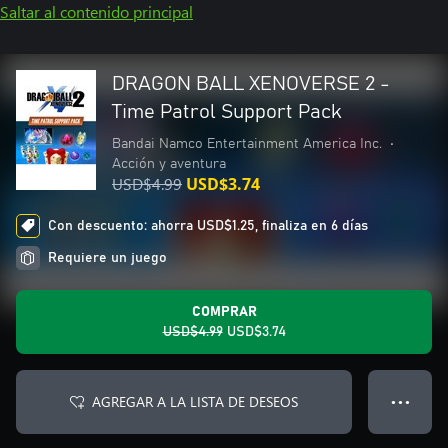
Saltar al contenido principal
DRAGON BALL XENOVERSE 2 -
Time Patrol Support Pack
Bandai Namco Entertainment America Inc.
•
Acción y aventura
USD$4.99
USD$3.74
Con descuento: ahorra USD$1.25, finaliza en 6 días
Requiere un juego
COMPRAR
USD$4.99
USD$3.74
AGREGAR A LA LISTA DE DESEOS
● ● ●