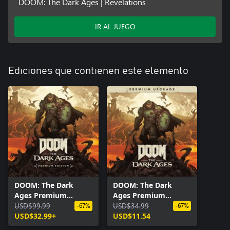
DOOM: The Dark Ages | Revelations
IR AL JUEGO
Ediciones que contienen este elemento
DOOM: The Dark
DOOM: The Dark
Ages Premium
Ages Premium
Edition
USD$99.99
Upgrade
USD$34.99
-67%
-67%
USD$32.99+
USD$11.54