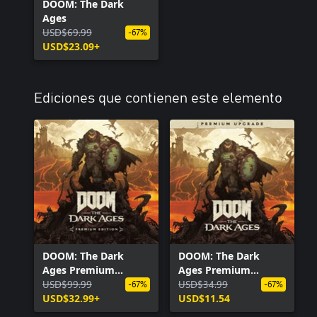
DOOM: The Dark
Ages
USD$69.99
-67%
USD$23.09+
Ediciones que contienen este elemento
DOOM: The Dark
DOOM: The Dark
Ages Premium
Ages Premium
Edition
USD$99.99
Upgrade
USD$34.99
-67%
-67%
USD$32.99+
USD$11.54