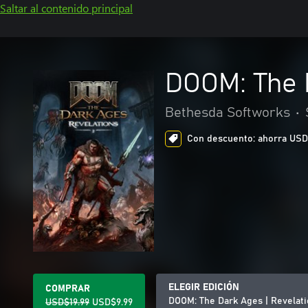
Saltar al contenido principal
DOOM: The 
Bethesda Softworks
•
Con descuento: ahorra USD$1
ELEGIR EDICIÓN
COMPRAR
DOOM: The Dark Ages | Revelat
USD$19.99
USD$9.99