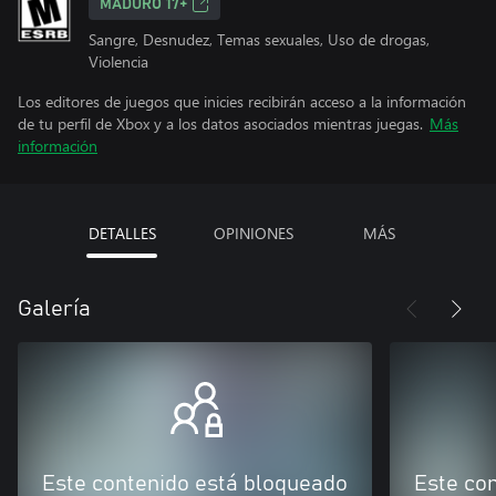
MADURO 17+
Sangre, Desnudez, Temas sexuales, Uso de drogas,
Violencia
Los editores de juegos que inicies recibirán acceso a la información
de tu perfil de Xbox y a los datos asociados mientras juegas.
Más
información
DETALLES
OPINIONES
MÁS
Galería
Este contenido está bloqueado
Este co