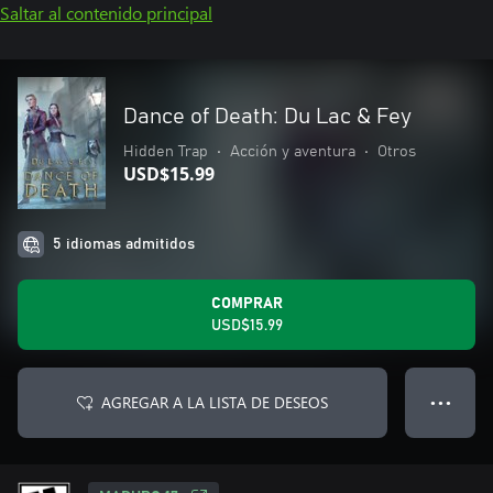
Saltar al contenido principal
Dance of Death: Du Lac & Fey
Hidden Trap
•
Acción y aventura
•
Otros
USD$15.99
5 idiomas admitidos
COMPRAR
USD$15.99
AGREGAR A LA LISTA DE DESEOS
● ● ●