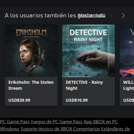
Mostrar todo
A los usuarios también les gusta esto
Eriksholm: The Stolen
DETECTIVE - Rainy
WILL
Dream
Night
Light
USD$39.99
USD$10.99
USD$
PC Game Pass
Juegos de PC Game Pass
App XBOX en PC
Windows
Soporte técnico de XBOX
Comentarios
Estándares de