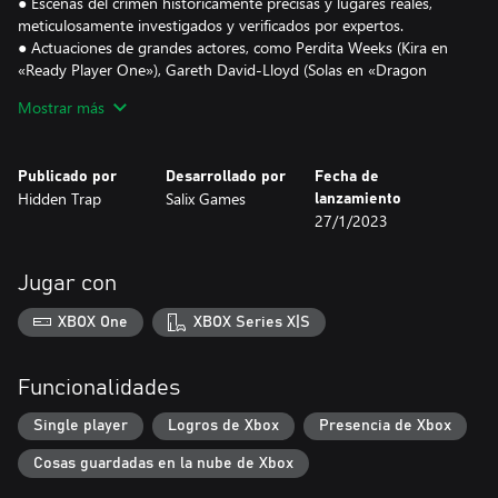
● Escenas del crimen históricamente precisas y lugares reales,
meticulosamente investigados y verificados por expertos.
● Actuaciones de grandes actores, como Perdita Weeks (Kira en
«Ready Player One»), Gareth David-Lloyd (Solas en «Dragon
Age») y Alexandra Roach (Carrie en «Black Mirror»).
Mostrar más
● Historia de Philip Huxley («Batman: Arkham Knight» y
Battlefield) y la ganadora del «BAFTA Breakthrough Brit» Jessica
Saunders.
Publicado por
Desarrollado por
Fecha de
Hidden Trap
Salix Games
lanzamiento
Premios
27/1/2023
● Ganador del TIGA Games Industry Awards al «Mejor diseño de
audio».
● Finalista del TIGA Games Industry Awards en la categoría
Jugar con
«British Heritage».
● Nominado a los G.A.N.G. Awards por «Mejor diálogo en un
XBOX One
XBOX Series X|S
juego independiente»
● Nominado a los Aggie Awards por «Mejor personaje - Du Lac y
Fey (empate)»
Funcionalidades
Single player
Logros de Xbox
Presencia de Xbox
Cosas guardadas en la nube de Xbox