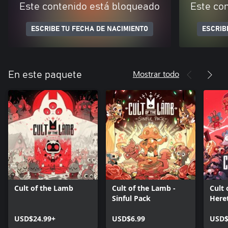
Este contenido está bloqueado
Este co
ESCRIBE TU FECHA DE NACIMIENTO
ESCRIB
Mostrar todo
En este paquete
Cult of the Lamb
Cult of the Lamb -
Cult 
Sinful Pack
Here
USD$24.99+
USD$6.99
USD$