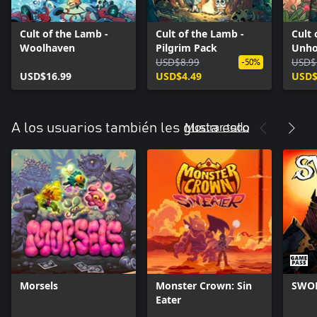
Cult of the Lamb -
Cult of the Lamb -
Cult 
Woolhaven
Pilgrim Pack
Unho
USD$8.99
USD$
-50%
USD$16.99
USD$4.49
USD$
Mostrar todo
A los usuarios también les gusta esto
Morsels
Monster Crown: Sin
SWO
Eater