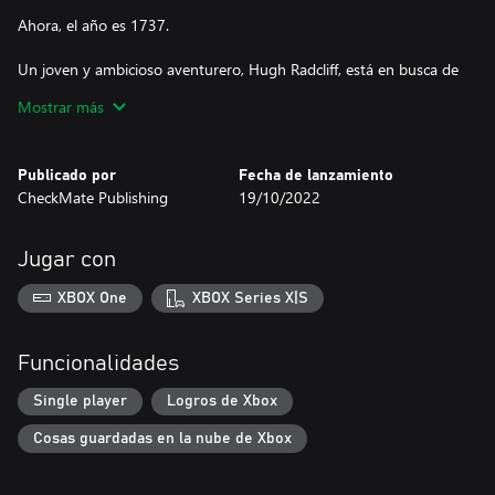
Ahora, el año es 1737.
Un joven y ambicioso aventurero, Hugh Radcliff, está en busca de
la Colonia Perdida para realizar su primer gran descubrimiento.
Mostrar más
Ahora, diferentes personas viven en Crowalt, donde vino a
resolver este misterio. Navegará alrededor de la isla y,
definitivamente, se meterá en una serie de problemas para
Publicado por
Fecha de lanzamiento
descubrir lo que le sucedió a la Colonia Perdida.
CheckMate Publishing
19/10/2022
Jugar con
XBOX One
XBOX Series X|S
Funcionalidades
Single player
Logros de Xbox
Cosas guardadas en la nube de Xbox