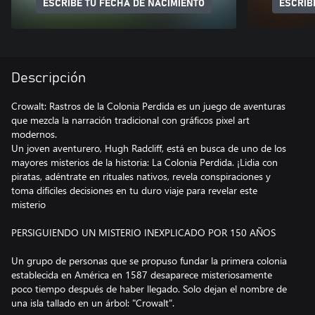
ESCRIBE TU FECHA DE NACIMIENTO
ESCRIB
Descripción
Crowalt: Rastros de la Colonia Perdida es un juego de aventuras
que mezcla la narración tradicional con gráficos pixel art
modernos.
Un joven aventurero, Hugh Radcliff, está en busca de uno de los
mayores misterios de la historia: La Colonia Perdida. ¡Lidia con
piratas, adéntrate en rituales nativos, revela conspiraciones y
toma difíciles decisiones en tu duro viaje para revelar este
misterio
PERSIGUIENDO UN MISTERIO INEXPLICADO POR 150 AÑOS
Un grupo de personas que se propuso fundar la primera colonia
establecida en América en 1587 desaparece misteriosamente
poco tiempo después de haber llegado. Solo dejan el nombre de
una isla tallado en un árbol: "Crowalt".