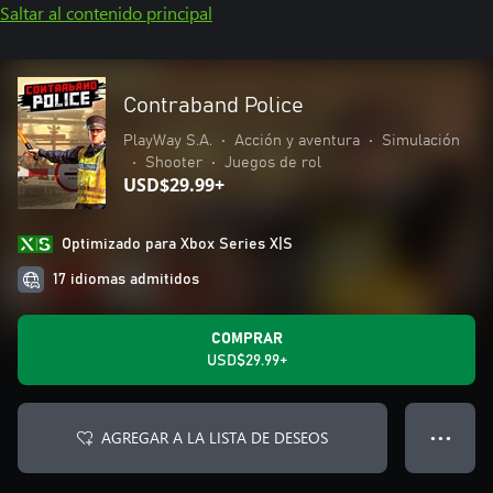
Saltar al contenido principal
Contraband Police
PlayWay S.A.
•
Acción y aventura
•
Simulación
•
Shooter
•
Juegos de rol
USD$29.99+
Optimizado para Xbox Series X|S
17 idiomas admitidos
COMPRAR
USD$29.99+
AGREGAR A LA LISTA DE DESEOS
● ● ●