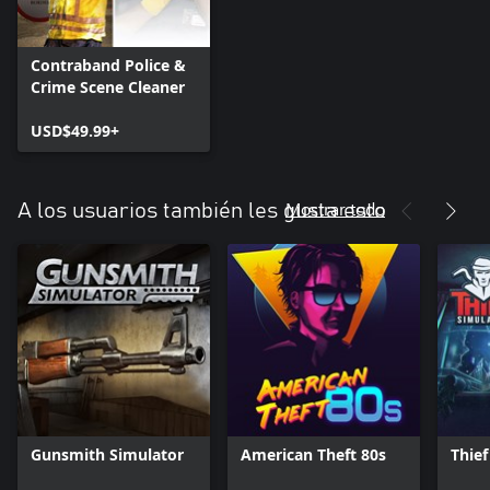
Contraband Police &
Crime Scene Cleaner
USD$49.99+
Mostrar todo
A los usuarios también les gusta esto
Gunsmith Simulator
American Theft 80s
Thief