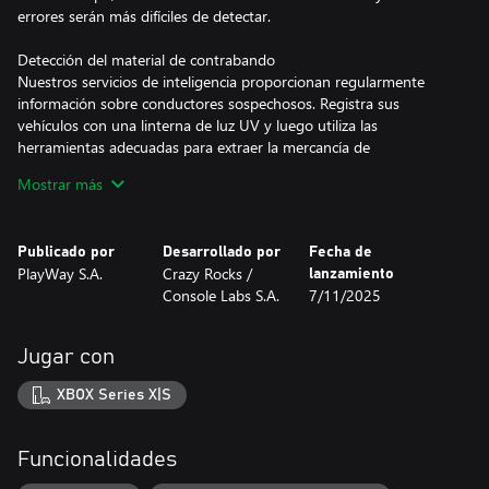
errores serán más difíciles de detectar.
Detección del material de contrabando
Nuestros servicios de inteligencia proporcionan regularmente
información sobre conductores sospechosos. Registra sus
vehículos con una linterna de luz UV y luego utiliza las
herramientas adecuadas para extraer la mercancía de
contrabando. ¡Ninguna cantidad de material de contrabando
Mostrar más
puede cruzar la frontera!
Tiroteos
Publicado por
Desarrollado por
Fecha de
En algunas situaciones te verás obligado a utilizar armas de
PlayWay S.A.
Crazy Rocks /
lanzamiento
fuego. Tu puesto fronterizo es un objetivo constante de los
Console Labs S.A.
7/11/2025
ataques de la banda de Oberankov, y cada misión fuera conlleva
el riesgo de un enfrentamiento con el enemigo.
Jugar con
Persecuciones policiales
Los contrabandistas desesperados pueden intentar escapar de la
XBOX Series X|S
zona de control. ¡Es tu deber detenerlos y arrestarlos! Compra y
mejora los coches de policía para aumentar la eficacia de las
persecuciones.
Funcionalidades