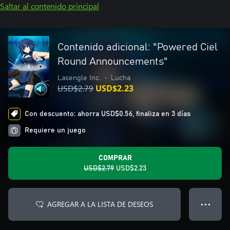
Saltar al contenido principal
Contenido adicional: "Powered Ciel
Round Announcements"
Lasengle Inc.
•
Lucha
USD$2.79
USD$2.23
Con descuento: ahorra USD$0.56, finaliza en 3 días
Requiere un juego
COMPRAR
USD$2.79
USD$2.23
AGREGAR A LA LISTA DE DESEOS
● ● ●