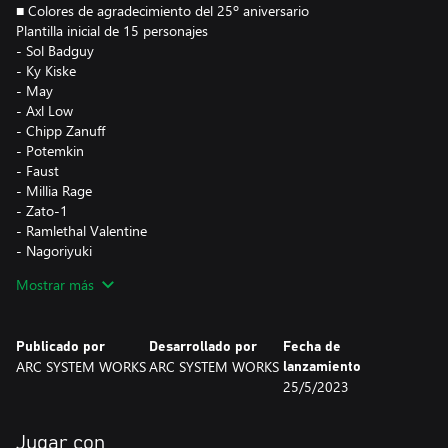
■ Colores de agradecimiento del 25º aniversario
Plantilla inicial de 15 personajes
- Sol Badguy
- Ky Kiske
- May
- Axl Low
- Chipp Zanuff
- Potemkin
- Faust
- Millia Rage
- Zato-1
- Ramlethal Valentine
- Nagoriyuki
- Leo Whitefang
Mostrar más
- Giovanna
- Anji Mito
- I-No
Publicado por
Desarrollado por
Fecha de
ARC SYSTEM WORKS
ARC SYSTEM WORKS
lanzamiento
Personajes del pase de temporada 1
25/5/2023
- Goldlewis Dickinson
- Jack-O'
- Happy Chaos
Jugar con