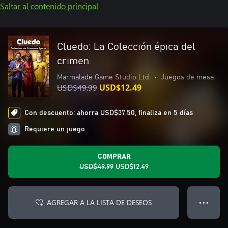
Saltar al contenido principal
Cluedo: La Colección épica del
crimen
Marmalade Game Studio Ltd.
•
Juegos de mesa
USD$49.99
USD$12.49
Con descuento: ahorra USD$37.50, finaliza en 5 días
Requiere un juego
COMPRAR
USD$49.99
USD$12.49
AGREGAR A LA LISTA DE DESEOS
● ● ●