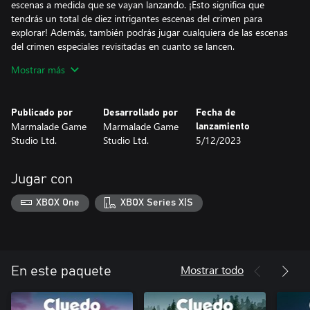
escenas a medida que se vayan lanzando. ¡Esto significa que
tendrás un total de diez intrigantes escenas del crimen para
explorar! Además, también podrás jugar cualquiera de las escenas
del crimen especiales revisitadas en cuanto se lancen.
Mostrar más
El Resort Black Adder:
El Sr. Callan Coral, antiguo socio del Sr. Boden "Boddy" Black, ha
invitado a todos los sospechosos del asesinato de su socio a
Publicado por
Desarrollado por
Fecha de
pasar desapercibidos en su isla tropical. Sin embargo, las cosas se
Marmalade Game
Marmalade Game
lanzamiento
complican cuando se ven envueltos una vez más en otro misterio
Studio Ltd.
Studio Ltd.
5/12/2023
de asesinato.
Esta escena del crimen incluye un nuevo avatar de jugador, un
Jugar con
dorso de carta diferente, una hoja de pistas temática, un juego de
dados de serpiente y 12 nuevas fichas.
XBOX One
XBOX Series X|S
El Resort Black Adder: Caso Revisado #1:
¡Un jacinto florece en la muerte una vez más, añadiendo matices
grises a la escena del crimen del Resort Black Adder! El agente
Gray y la analista Hyacinth se unen a la lista de sospechosos,
Mostrar todo
En este paquete
pero ¿serán ellos los verdaderos culpables? ¿O el verdadero
asesino los ha involucrado para entorpecer el caso?