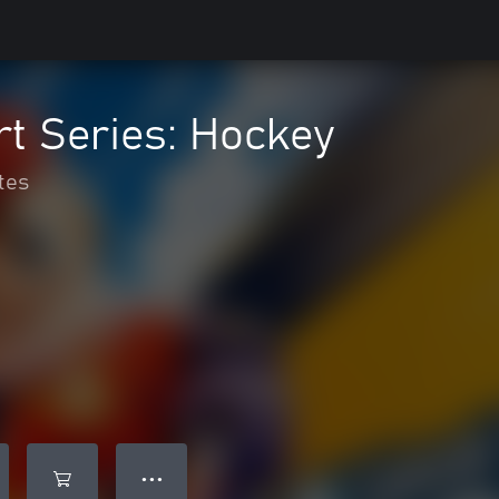
t Series: Hockey
tes
● ● ●