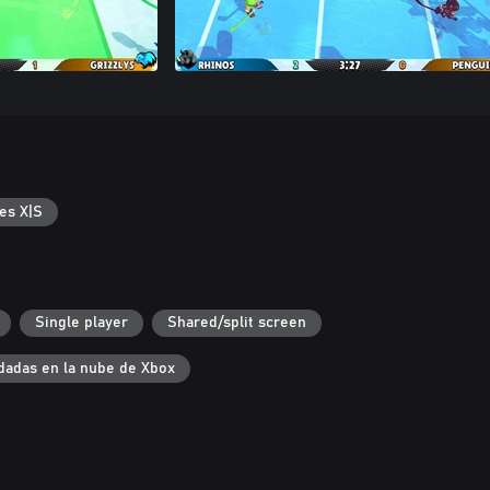
es X|S
Single player
Shared/split screen
dadas en la nube de Xbox