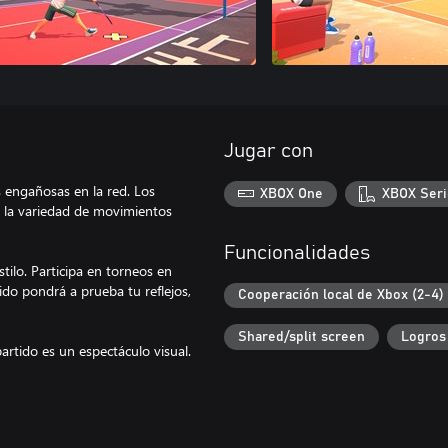
Jugar con
 engañosas en la red. Los
XBOX One
XBOX Seri
e la variedad de movimientos
Funcionalidades
tilo. Participa en torneos en
ido pondrá a prueba tu reflejos,
Cooperación local de Xbox (2-4)
Shared/split screen
Logros
artido es un espectáculo visual.