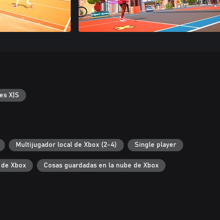
es X|S
Multijugador local de Xbox (2-4)
Single player
 de Xbox
Cosas guardadas en la nube de Xbox