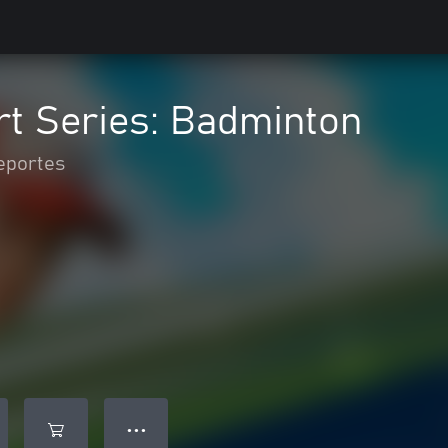
rt Series: Badminton
eportes
● ● ●