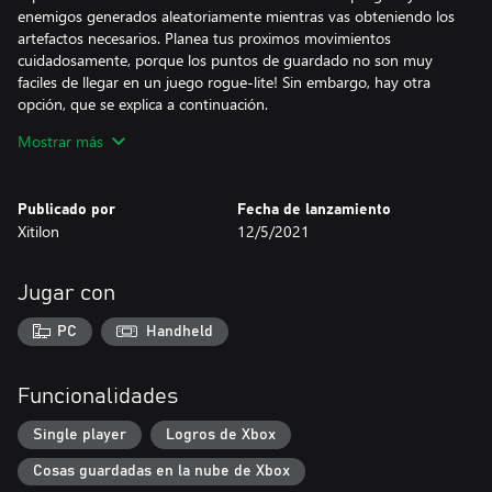
enemigos generados aleatoriamente mientras vas obteniendo los
artefactos necesarios. Planea tus proximos movimientos
cuidadosamente, porque los puntos de guardado no son muy
faciles de llegar en un juego rogue-lite! Sin embargo, hay otra
opción, que se explica a continuación.
CARACTERISTICAS
Mostrar más
Sistema de Batalla: Cada personaje es diferente, ¡Pruebalos todos!
Realiza el ataques ágiles cuando estes en un apuros. Usa
armadura y escudos a tu favor para tener mayor ventaja y
Publicado por
Fecha de lanzamiento
aumentar las estadísticas de armadura usando los emblemas.
Xitilon
12/5/2021
Modos PAL/NTSC: Si el juego se siente demasiado implacable,
puede reducir el tono de la dificultad, bajando el framerate a 50
Jugar con
(PAL). Tenga en cuenta, sin embargo, que la música y los sonidos
se vuelven más malos en el 83% de su tono original.
PC
Handheld
Sistema de contraseñas: Al igual que en un antiguo juego de NES,
en este juego necesitas ingresar 13 caracteres para volver a tu
Funcionalidades
sesión de juego. Sin embargo, los poderes del mal te impiden
guardar la partida algo que es mucho más que los artefactos que
Single player
Logros de Xbox
has encontrado...
Cosas guardadas en la nube de Xbox