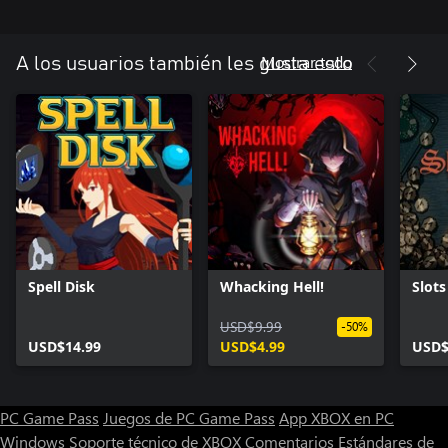
Despliega el misterio: Derrota mini jefes para desbloquear más
personajes jugables.
CREDITOS
Mostrar todo
A los usuarios también les gusta esto
Juego desarrolado por "D. E. X." y "Kolenka Team"
Trailer por "Dr. Zlo"
Traducción en Español por "Sugisaki"
Spell Disk
Whacking Hell!
Slot
USD$9.99
-50%
USD$14.99
USD$4.99
USD$
PC Game Pass
Juegos de PC Game Pass
App XBOX en PC
Windows
Soporte técnico de XBOX
Comentarios
Estándares de