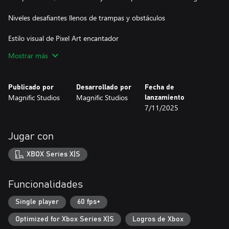
Niveles desafiantes llenos de trampas y obstáculos
Estilo visual de Pixel Art encantador
Mostrar más
Banda sonora energética y envolvente
Publicado por
Desarrollado por
Fecha de
Magnific Studios
Magnific Studios
lanzamiento
7/11/2025
Jugar con
XBOX Series X|S
Funcionalidades
Single player
60 fps+
Optimized for Xbox Series X|S
Logros de Xbox