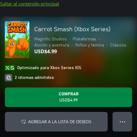
Saltar al contenido principal
Carrot Smash (Xbox Series)
Magnific Studios
•
Plataformas
•
Acción y aventura
•
Niños y familia
•
Clásicos
USD$4.99
Optimizado para Xbox Series X|S
2 idiomas admitidos
COMPRAR
USD$4.99
AGREGAR A LA LISTA DE DESEOS
● ● ●