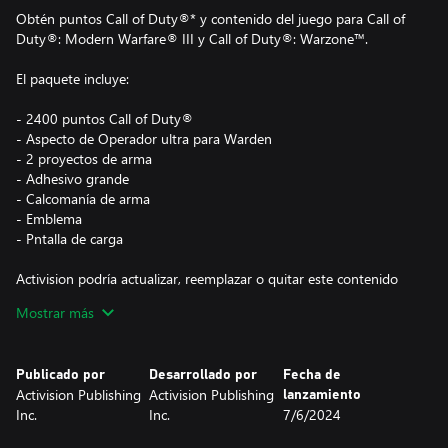
Obtén puntos Call of Duty®* y contenido del juego para Call of
Duty®: Modern Warfare® III y Call of Duty®: Warzone™.
El paquete incluye:
- 2400 puntos Call of Duty®
- Aspecto de Operador ultra para Warden
- 2 proyectos de arma
- Adhesivo grande
- Calcomanía de arma
- Emblema
- Pntalla de carga
Activision podría actualizar, reemplazar o quitar este contenido
del juego en cualquier momento.
Mostrar más
Este paquete no es multiplataforma y solo es accesible en Xbox y
Publicado por
Desarrollado por
Fecha de
PC (Microsoft Store) con la misma cuenta de Xbox.
Activision Publishing
Activision Publishing
lanzamiento
Inc.
Inc.
7/6/2024
*El uso de los CP no está garantizado en todos los juegos de Call
of Duty®, depende de su funcionalidad y queda sujeto a