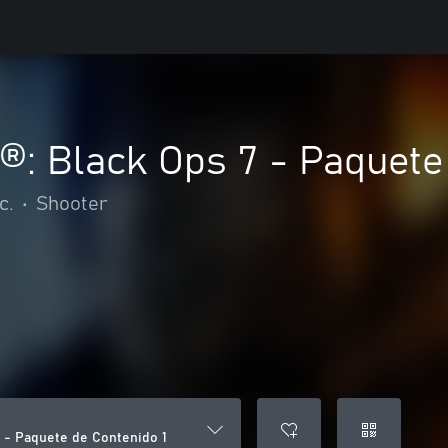
y®: Black Ops 7 - Paquete
c.
•
Shooter
7 - Paquete de Contenido 1