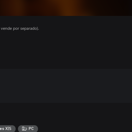
e vende por separado).
es X|S
PC