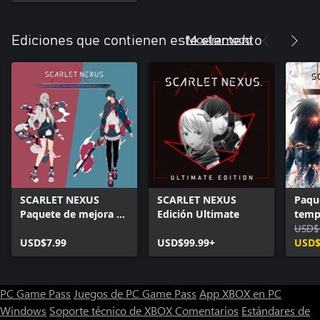
Mostrar todo
Ediciones que contienen este elemento
SCARLET NEXUS
SCARLET NEXUS
Paqu
Paquete de mejora de
Edición Ultimate
temp
vínculo 2
SCAR
USD$
USD$7.99
USD$99.99+
USD$
PC Game Pass
Juegos de PC Game Pass
App XBOX en PC
Windows
Soporte técnico de XBOX
Comentarios
Estándares de