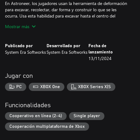
En Astroneer, los jugadores usan la herramienta de deformación
para excavar, recolectar, dar forma y construir lo que se les
ocurra. Usa esta habilidad para excavar hasta el centro del
planeta, construir una rampa al cielo o esculpir megalitos
Mostrar más
moldeando el terreno.
•••Explorar planetas cuidadosamente diseñados que pueden
Publicado por
Desarrollado por
Fecha de
deformarse y atravesarse por completo... si es que logras
System Era Softworks
System Era Softworks
lanzamiento
sobrevivir•••
13/11/2024
Nuestro vasto sistema solar abarca 7 planetas extraordinarios a
los que los jugadores pueden viajar. Además, pueden explorar
cada centímetro de estos mundos: desde su superficie esférica,
Jugar con
sus traicioneras cuevas con muchos niveles, hasta su misterioso
núcleo. Cada uno de estos planetas tiene una superficie única y
PC
XBOX One
XBOX Series X|S
hostil, así como biomas con cuevas, que ofrecen diversos desafíos
para que los jugadores se aventuren.
Funcionalidades
•••Combinar componentes y objetos para construir bases y
vehículos•••
Cooperativo en línea (2-4)
Single player
Los objetos que los Astroneers diseñan y encuentran en el
Cooperación multiplataforma de Xbox
mundo pueden combinarse y articularse para formar
combinaciones únicas para todo tipo de situación. Decora y