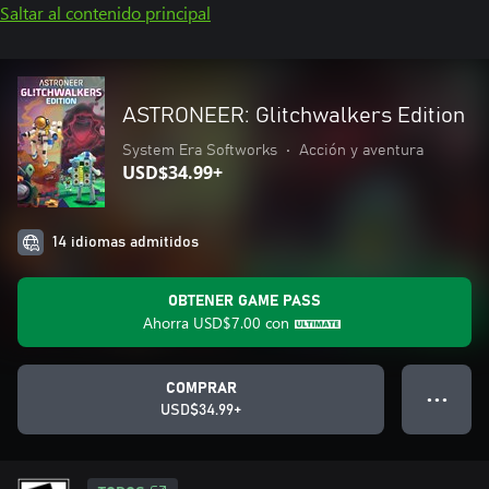
Saltar al contenido principal
ASTRONEER: Glitchwalkers Edition
System Era Softworks
•
Acción y aventura
USD$34.99+
14 idiomas admitidos
OBTENER GAME PASS
Ahorra
USD$7.00
con
COMPRAR
● ● ●
USD$34.99+