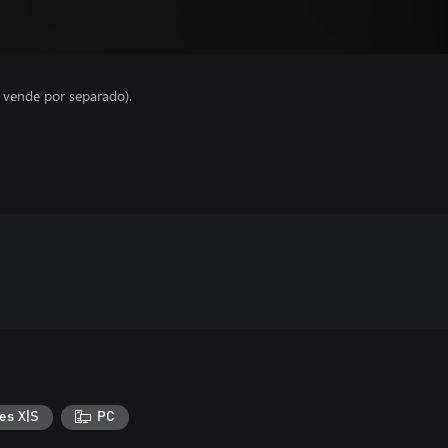
e vende por separado).
es X|S
PC