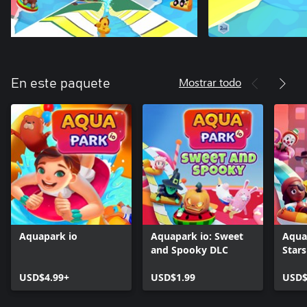
Mostrar todo
En este paquete
Aquapark io
Aquapark io: Sweet
Aqua
and Spooky DLC
Star
USD$4.99+
USD$1.99
USD$