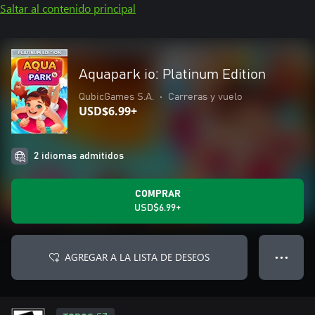
Saltar al contenido principal
Aquapark io: Platinum Edition
QubicGames S.A.
•
Carreras y vuelo
USD$6.99+
2 idiomas admitidos
COMPRAR
USD$6.99+
AGREGAR A LA LISTA DE DESEOS
● ● ●