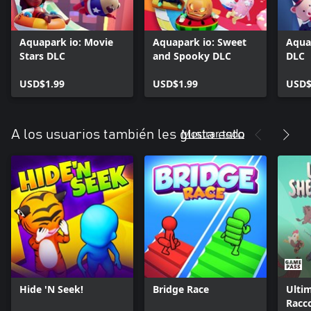
Aquapark io: Movie
Aquapark io: Sweet
Aqua
Stars DLC
and Spooky DLC
DLC
USD$1.99
USD$1.99
USD$
Mostrar todo
A los usuarios también les gusta esto
Hide 'N Seek!
Bridge Race
Ulti
Racc