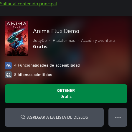
Saltar al contenido principal
Anima Flux Demo
JollyCo
•
Plataformas
•
Acción y aventura
Gratis
4 Funcionalidades de accesibilidad
8 idiomas admitidos
OBTENER
Gratis
AGREGAR A LA LISTA DE DESEOS
● ● ●