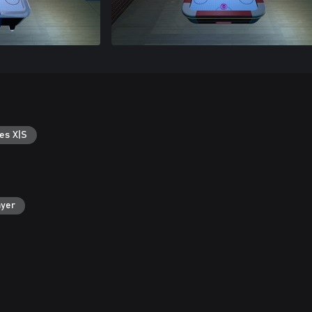
es X|S
ayer