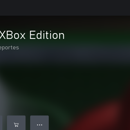
XBox Edition
eportes
● ● ●