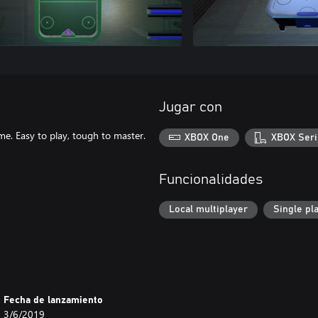
Jugar con
ame. Easy to play, tough to master.
XBOX One
XBOX Seri
Funcionalidades
Local multiplayer
Single pl
Fecha de lanzamiento
3/6/2019