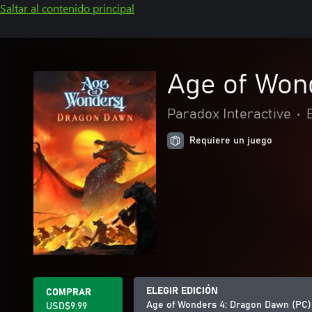
Saltar al contenido principal
Age of Won
Paradox Interactive
•
Requiere un juego
ELEGIR EDICIÓN
COMPRAR
Age of Wonders 4: Dragon Dawn (PC)
USD$9.99