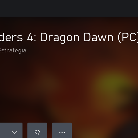
ders 4: Dragon Dawn (PC
Estrategia
● ● ●