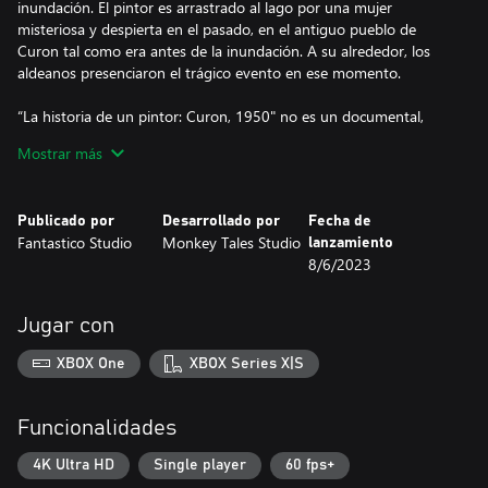
inundación. El pintor es arrastrado al lago por una mujer
misteriosa y despierta en el pasado, en el antiguo pueblo de
Curon tal como era antes de la inundación. A su alrededor, los
aldeanos presenciaron el trágico evento en ese momento.
“La historia de un pintor: Curon, 1950" no es un documental,
sino un cuento en el que se superponen la historia y la ficción.
Mostrar más
Publicado por
Desarrollado por
Fecha de
Fantastico Studio
Monkey Tales Studio
lanzamiento
8/6/2023
Jugar con
XBOX One
XBOX Series X|S
Funcionalidades
4K Ultra HD
Single player
60 fps+