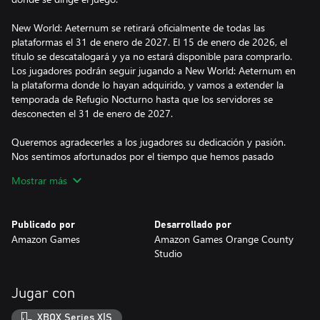
New World: Aeternum se retirará oficialmente de todas las
plataformas el 31 de enero de 2027. El 15 de enero de 2026, el
título se descatalogará y ya no estará disponible para comprarlo.
Los jugadores podrán seguir jugando a New World: Aeternum en
la plataforma donde lo hayan adquirido, y vamos a extender la
temporada de Refugio Nocturno hasta que los servidores se
desconecten el 31 de enero de 2027.
Queremos agradecerles a los jugadores su dedicación y pasión.
Nos sentimos afortunados por el tiempo que hemos pasado
dando forma al mundo de Aetérnum con vosotros. Juntos hemos
Mostrar más
creado algo especial. Aunque nos entristece deciros adiós, nos
sentimos orgullosos de haber podido compartir tanto con la
comunidad.
Publicado por
Desarrollado por
Amazon Games
Amazon Games Orange County
Ha sido un placer trabajar en New World: Aeternum y hacer
Studio
evolucionar esta inolvidable aventura con todos vosotros. Nos
alegra que aún nos quede un año más juntos y esperamos darle
a esta fantástica aventura una despedida digna de un héroe
Jugar con
legendario. Desde lo más profundo de nuestros corazones,
gracias por compartir este mundo con nosotros.
XBOX Series X|S